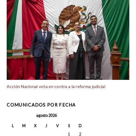
Acción Nacional vota en contra a la reforma judicial
COMUNICADOS POR FECHA
agosto 2026
L
M
X
J
V
S
D
1
2